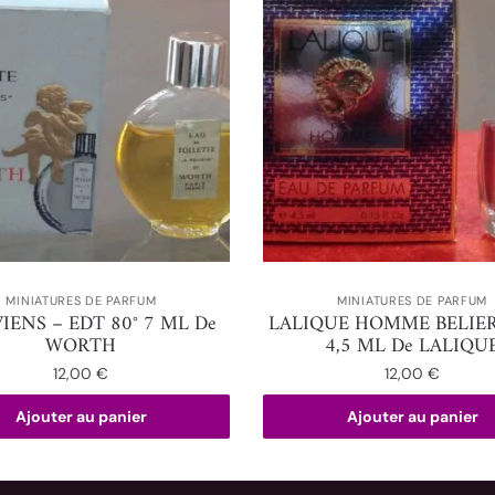
MINIATURES DE PARFUM
MINIATURES DE PARFUM
VIENS – EDT 80° 7 ML De
LALIQUE HOMME BELIER
WORTH
4,5 ML De LALIQU
12,00
€
12,00
€
Ajouter au panier
Ajouter au panier