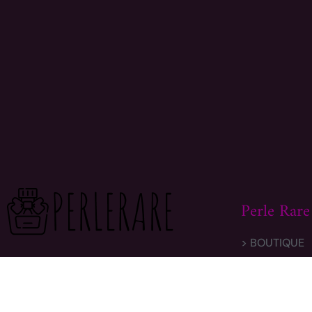
Perle Rare
> BOUTIQUE
Aujourd’hui je vous propose de découvrir
> MON COMP
ce monde avec moi.
Sur ce site vous
> LIVRAISON
trouverez des centaines de modèles
différents, faites vous plaisir et prenez