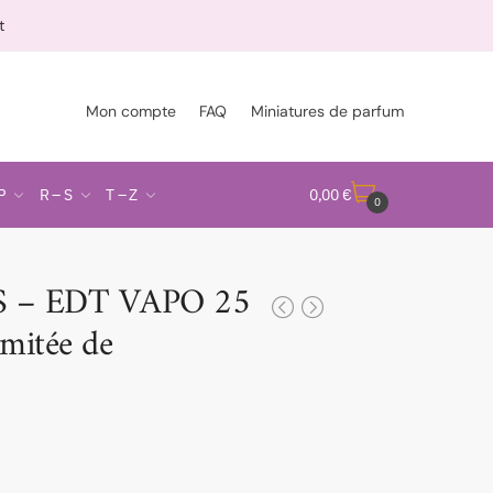
t
Mon compte
FAQ
Miniatures de parfum
P
R – S
T – Z
0,00
€
0
S – EDT VAPO 25
mitée de