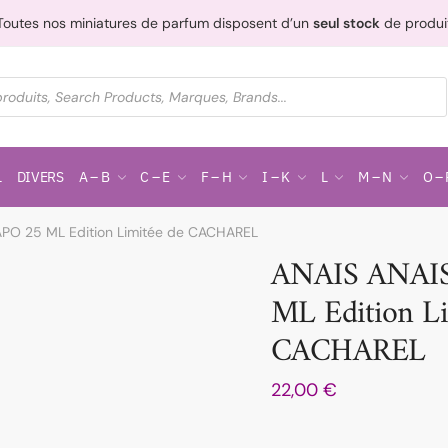
Toutes nos miniatures de parfum disposent d’un
seul stock
de produi
L
DIVERS
A – B
C – E
F – H
I – K
L
M – N
O – 
APO 25 ML Edition Limitée de CACHAREL
ANAIS ANAI
ML Edition Li
CACHAREL
22,00
€