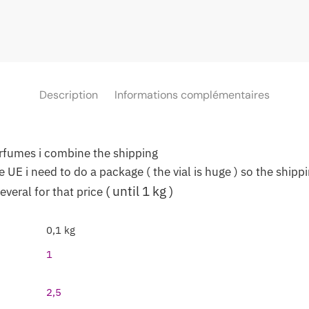
Description
Informations complémentaires
erfumes i combine the shipping
 UE i need to do a package ( the vial is huge ) so the shipp
( until 1 kg )
everal for that price
0,1 kg
1
2,5