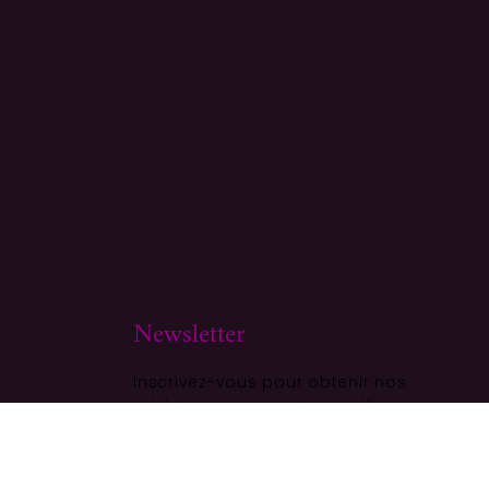
Newsletter
Inscrivez-vous pour obtenir nos
miniatures en avant-première
ALITÉ
S'ABONNER