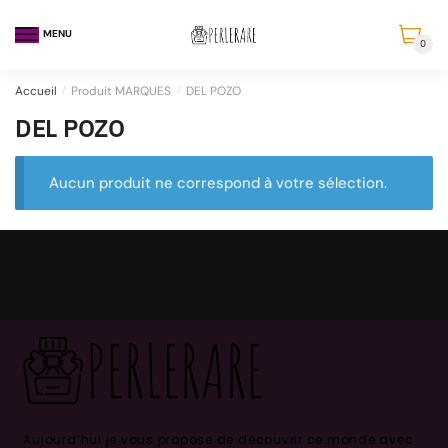
MENU
0
Accueil
/
Produit MARQUES
/
DEL POZO
DEL POZO
Aucun produit ne correspond à votre sélection.
Aujourd’hui je vous propose de découvrir ce monde avec