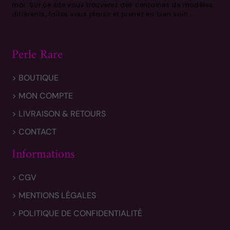
moi.
Sur ce site vous trouverez des centaines de modèles
différents, faites vous plaisir et prenez en bien soin .
Perle Rare
> BOUTIQUE
> MON COMPTE
> LIVRAISON & RETOURS
> CONTACT
Informations
> CGV
> MENTIONS LÉGALES
> POLITIQUE DE CONFIDENTIALITÉ