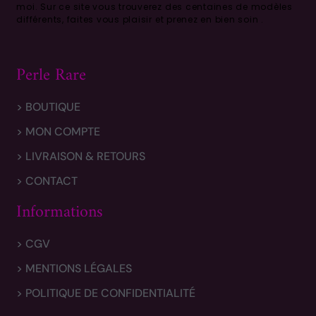
moi.
Sur ce site vous trouverez des centaines de modèles
différents, faites vous plaisir et prenez en bien soin .
Perle Rare
> BOUTIQUE
> MON COMPTE
> LIVRAISON & RETOURS
> CONTACT
Informations
> CGV
> MENTIONS LÉGALES
> POLITIQUE DE CONFIDENTIALITÉ