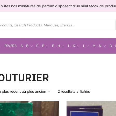
Toutes nos miniatures de parfum disposent d’un
seul stock
de produi
L
DIVERS
A – B
C – E
F – H
I – K
L
M – N
O – 
OUTURIER
2 résultats affichés