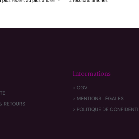
2 résultats affichés
Informations
> CGV
TE
> MENTIONS LÉGALES
 & RETOURS
> POLITIQUE DE CONFIDENTI