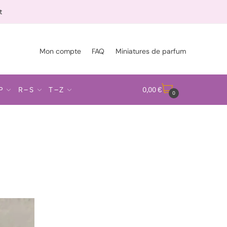
t
Mon compte
FAQ
Miniatures de parfum
P
R – S
T – Z
0,00
€
0