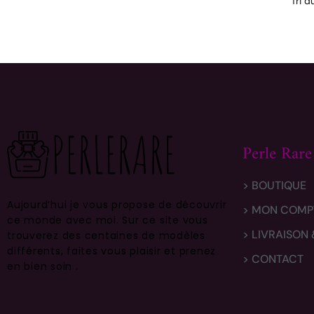
Perle Rare
> BOUTIQUE
Aujourd’hui je vous propose de découvrir
> MON COMP
ce monde avec moi.
Sur ce site vous
> LIVRAISON
trouverez des centaines de modèles
différents, faites vous plaisir et prenez
> CONTACT
en bien soin .