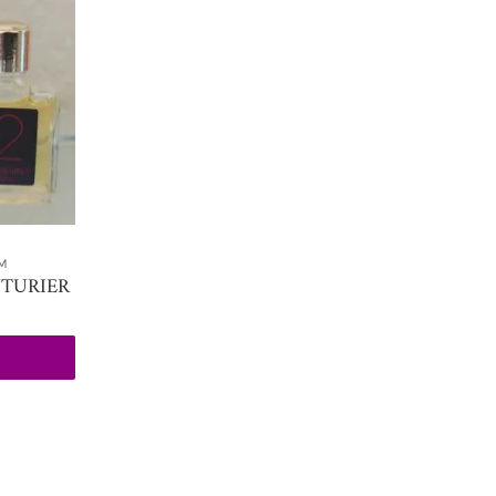
M
UTURIER