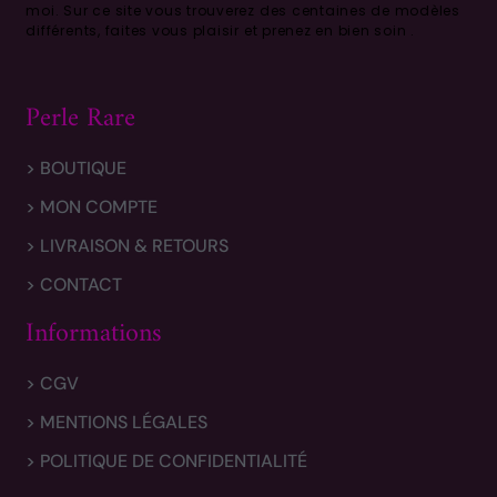
moi.
Sur ce site vous trouverez des centaines de modèles
différents, faites vous plaisir et prenez en bien soin .
Perle Rare
> BOUTIQUE
> MON COMPTE
> LIVRAISON & RETOURS
> CONTACT
Informations
> CGV
> MENTIONS LÉGALES
> POLITIQUE DE CONFIDENTIALITÉ