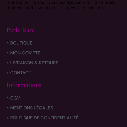
moi.
Sur ce site vous trouverez des centaines de modèles
différents, faites vous plaisir et prenez en bien soin .
Perle Rare
> BOUTIQUE
> MON COMPTE
> LIVRAISON & RETOURS
> CONTACT
Informations
> CGV
> MENTIONS LÉGALES
> POLITIQUE DE CONFIDENTIALITÉ