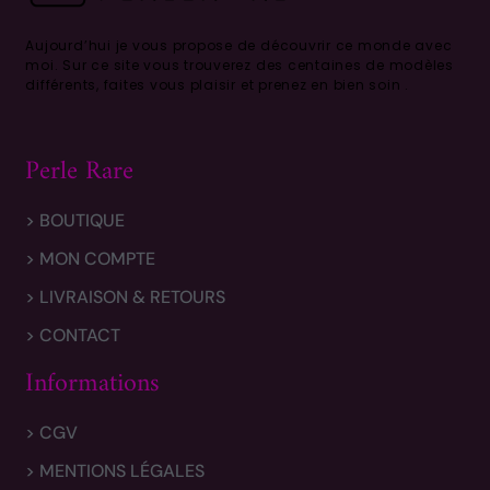
Aujourd’hui je vous propose de découvrir ce monde avec
moi.
Sur ce site vous trouverez des centaines de modèles
différents, faites vous plaisir et prenez en bien soin .
Perle Rare
> BOUTIQUE
> MON COMPTE
> LIVRAISON & RETOURS
> CONTACT
Informations
> CGV
> MENTIONS LÉGALES