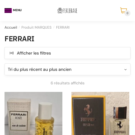
MENU
0
Accueil
/
Produit MARQUES
/
FERRARI
FERRARI
Afficher les filtres
6 résultats affichés