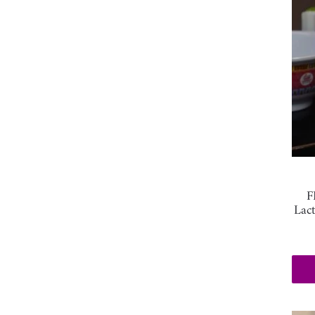
F
Lac