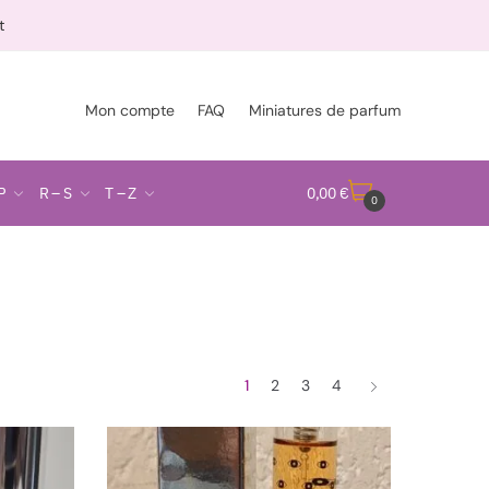
t
Mon compte
FAQ
Miniatures de parfum
P
R – S
T – Z
0,00
€
0
1
2
3
4