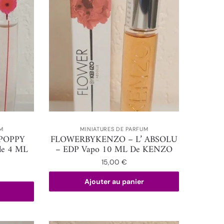
M
MINIATURES DE PARFUM
POPPY
FLOWERBYKENZO – L’ ABSOLU
le 4 ML
– EDP Vapo 10 ML De KENZO
15,00
€
Ajouter au panier