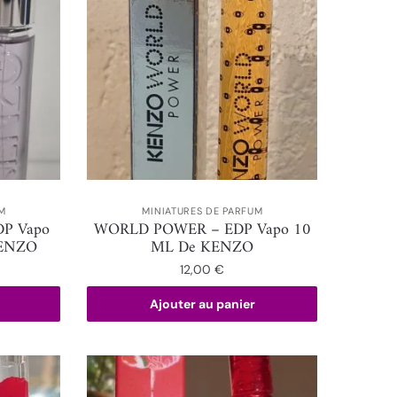
M
MINIATURES DE PARFUM
P Vapo
WORLD POWER – EDP Vapo 10
KENZO
ML De KENZO
12,00
€
Ajouter au panier