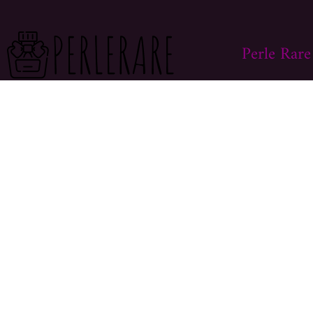
Perle Rare
> BOUTIQUE
Aujourd’hui je vous propose de découvrir
> MON COMP
ce monde avec moi.
Sur ce site vous
> LIVRAISON
trouverez des centaines de modèles
différents, faites vous plaisir et prenez
> CONTACT
en bien soin .