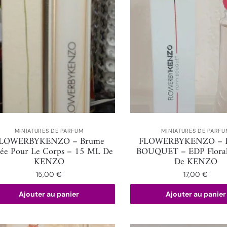
MINIATURES DE PARFUM
MINIATURES DE PARFU
LOWERBYKENZO – Brume
FLOWERBYKENZO – 
tée Pour Le Corps – 15 ML De
BOUQUET – EDP Flora
KENZO
De KENZO
15,00
€
17,00
€
Ajouter au panier
Ajouter au panier