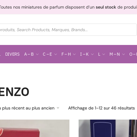
Toutes nos miniatures de parfum disposent d’un
seul stock
de produi
L
DIVERS
A – B
C – E
F – H
I – K
L
M – N
O – 
ENZO
Affichage de 1–12 sur 46 résultats