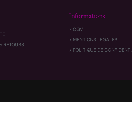
Informations
> CGV
TE
> MENTIONS LÉGALES
 & RETOURS
> POLITIQUE DE CONFIDENTI