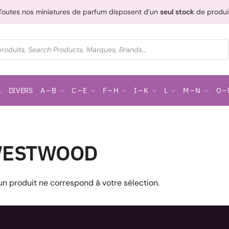
Toutes nos miniatures de parfum disposent d’un
seul stock
de produi
L
DIVERS
A – B
C – E
F – H
I – K
L
M – N
O – 
ESTWOOD
n produit ne correspond à votre sélection.