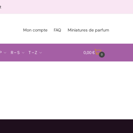
t
Mon compte
FAQ
Miniatures de parfum
P
R – S
T – Z
0,00
€
0