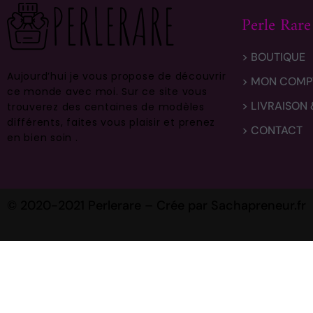
Perle Rare
> BOUTIQUE
Aujourd’hui je vous propose de découvrir
> MON COMP
ce monde avec moi.
Sur ce site vous
> LIVRAISON
trouverez des centaines de modèles
différents, faites vous plaisir et prenez
> CONTACT
en bien soin .
© 2020-2021 Perlerare –
Crée par Sachapreneur.fr