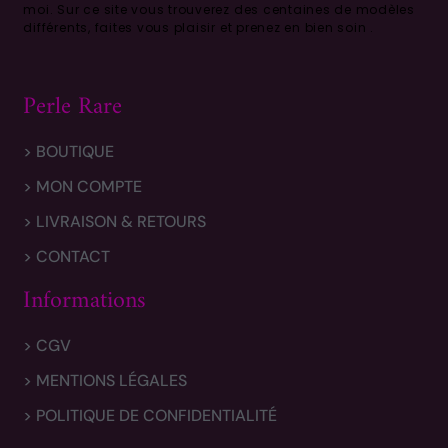
moi.
Sur ce site vous trouverez des centaines de modèles
différents, faites vous plaisir et prenez en bien soin .
Perle Rare
> BOUTIQUE
> MON COMPTE
> LIVRAISON & RETOURS
> CONTACT
Informations
> CGV
> MENTIONS LÉGALES
> POLITIQUE DE CONFIDENTIALITÉ