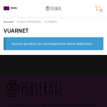
MENU
0
Accueil
/
Produit MARQUES
/
VUARNET
VUARNET
Aucun produit ne correspond à votre sélection.
Aujourd’hui je vous propose de découvrir ce monde avec