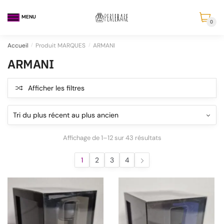
MENU
0
Accueil
/
Produit MARQUES
/
ARMANI
ARMANI
Afficher les filtres
Affichage de 1–12 sur 43 résultats
1
2
3
4