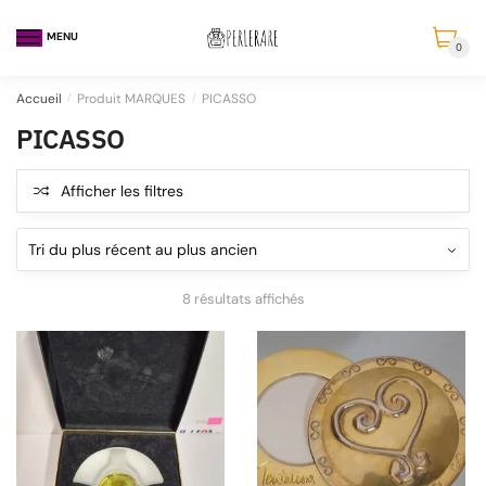
MENU
0
Accueil
/
Produit MARQUES
/
PICASSO
PICASSO
Afficher les filtres
8 résultats affichés