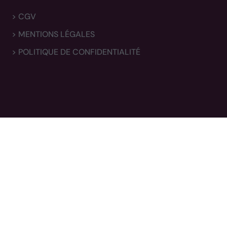
> CGV
> MENTIONS LÉGALES
> POLITIQUE DE CONFIDENTIALITÉ
Newsletter
Inscrivez-vous pour obtenir nos miniatures en avant-
première