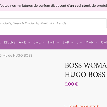
Toutes nos miniatures de parfum disposent d’un
seul stock
de produi
L
DIVERS
A – B
C – E
F – H
I – K
L
M – N
O – 
5 ML de HUGO BOSS
BOSS WOMAN
HUGO BOSS
9,00
€
Rupture de stock