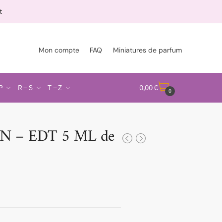
t
Mon compte
FAQ
Miniatures de parfum
P
R – S
T – Z
0,00
€
0
 – EDT 5 ML de