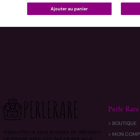
Ajouter au panier
Perle Rare
> BOUTIQUE
Aujourd’hui je vous propose de découvrir
> MON COMP
ce monde avec moi.
Sur ce site vous