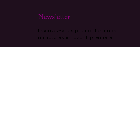
Newsletter
Inscrivez-vous pour obtenir nos
miniatures en avant-première
ALITÉ
S'ABONNER
11,00
€
Ajouter au panier