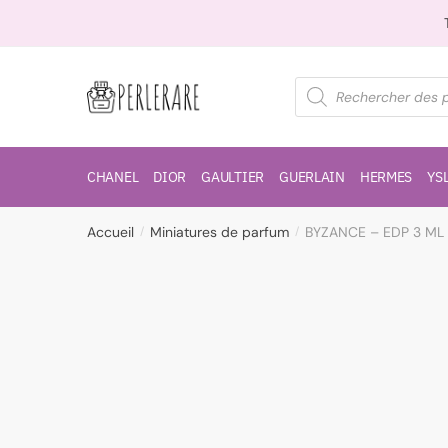
CHANEL
DIOR
GAULTIER
GUERLAIN
HERMES
YS
Accueil
Miniatures de parfum
BYZANCE – EDP 3 ML
/
/