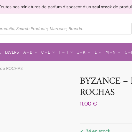
Toutes nos miniatures de parfum disposent d’un
seul stock
de produi
L
DIVERS
A – B
C – E
F – H
I – K
L
M – N
O – 
 de ROCHAS
BYZANCE – 
ROCHAS
11,00
€
34 en stock