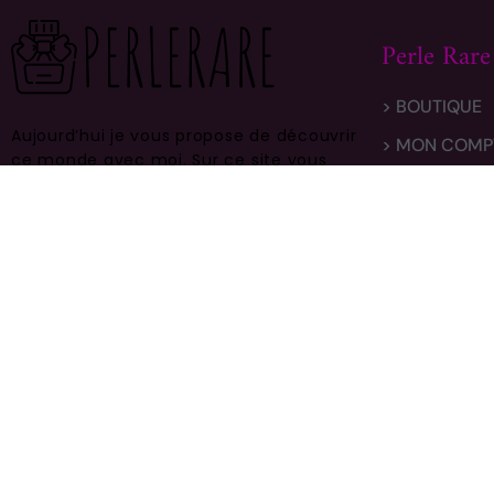
Perle Rare
> BOUTIQUE
Aujourd’hui je vous propose de découvrir
> MON COMP
ce monde avec moi.
Sur ce site vous
> LIVRAISON
trouverez des centaines de modèles
différents, faites vous plaisir et prenez
> CONTACT
en bien soin .
BYZANCE – EDP 3 ML de ROCHAS