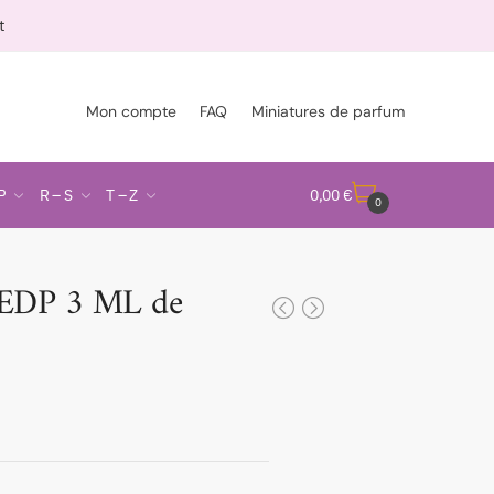
t
Mon compte
FAQ
Miniatures de parfum
P
R – S
T – Z
0,00
€
0
EDP 3 ML de