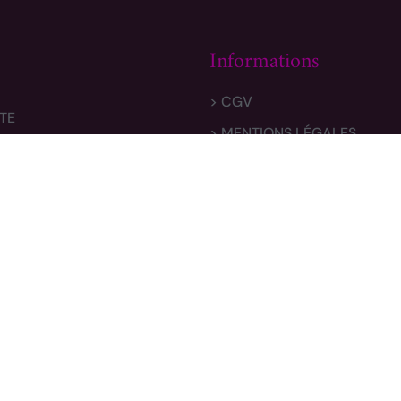
Informations
> CGV
TE
> MENTIONS LÉGALES
 & RETOURS
> POLITIQUE DE CONFIDENTI