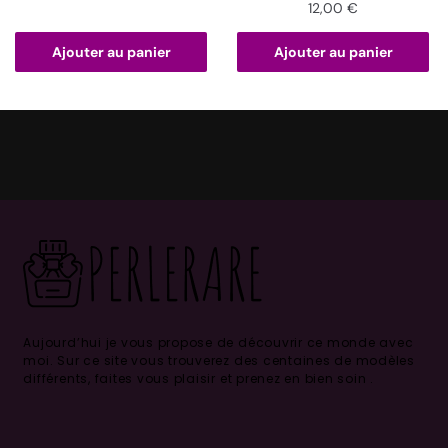
12,00
€
Ajouter au panier
Ajouter au panier
Aujourd’hui je vous propose de découvrir ce monde avec
moi.
Sur ce site vous trouverez des centaines de modèles
différents, faites vous plaisir et prenez en bien soin .