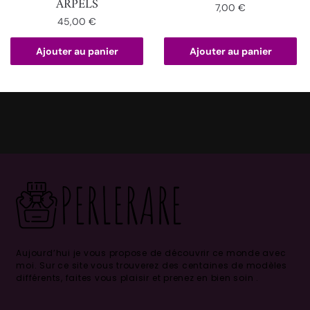
ARPELS
7,00
€
45,00
€
Ajouter au panier
Ajouter au panier
Aujourd’hui je vous propose de découvrir ce monde avec
moi.
Sur ce site vous trouverez des centaines de modèles
différents, faites vous plaisir et prenez en bien soin .