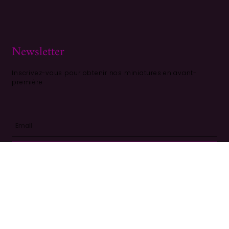
Newsletter
Inscrivez-vous pour obtenir nos miniatures en avant-
première
S'ABONNER
© 2020-2021 Perlerare –
Crée par Sachapreneur.fr