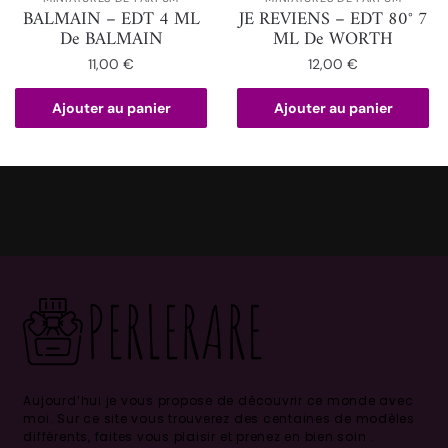
BALMAIN – EDT 4 ML
JE REVIENS – EDT 80° 7
De BALMAIN
ML De WORTH
11,00
€
12,00
€
Ajouter au panier
Ajouter au panier
Aujourd’hui je vous propose de découvrir ce monde avec
moi.
Sur ce site vous trouverez des centaines de modèles
différents, faites vous plaisir et prenez en bien soin .