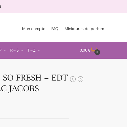
t
Mon compte
FAQ
Miniatures de parfum
P
R – S
T – Z
0,00
€
0
 SO FRESH – EDT
RC JACOBS