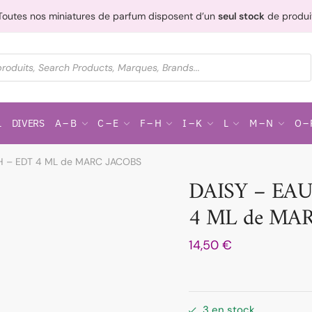
Toutes nos miniatures de parfum disposent d’un
seul stock
de produi
L
DIVERS
A – B
C – E
F – H
I – K
L
M – N
O – 
SH – EDT 4 ML de MARC JACOBS
DAISY – EAU
4 ML de MA
14,50
€
3 en stock