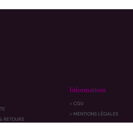
Informations
> CGV
TE
> MENTIONS LÉGALES
 & RETOURS
> POLITIQUE DE CONFIDENTI