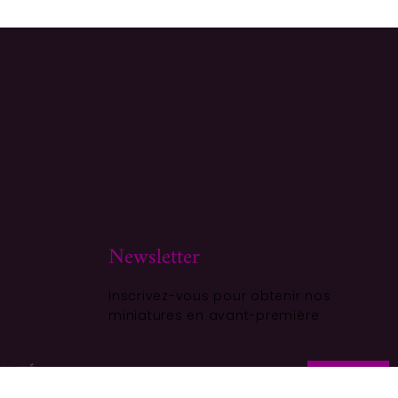
Newsletter
Inscrivez-vous pour obtenir nos
miniatures en avant-première
ALITÉ
S'ABONNER