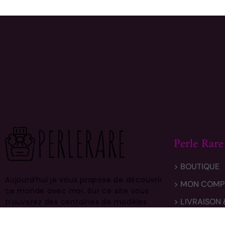
Perle Rare
> BOUTIQUE
Aujourd’hui je vous propose de découvrir
> MON COMP
ce monde avec moi.
Sur ce site vous
> LIVRAISON
trouverez des centaines de modèles
différents, faites vous plaisir et prenez
> CONTACT
en bien soin .