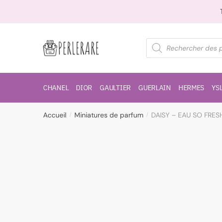
CHANEL
DIOR
GAULTIER
GUERLAIN
HERMES
YS
Accueil
Miniatures de parfum
DAISY – EAU SO FRE
/
/