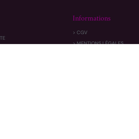
Informations
> CGV
TE
> MENTIONS LÉGALES
 & RETOURS
> POLITIQUE DE CONFIDENTI
e REPETTO