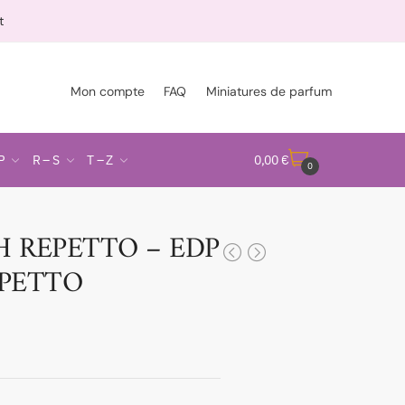
t
Mon compte
FAQ
Miniatures de parfum
P
R – S
T – Z
0,00
€
0
 REPETTO – EDP
EPETTO