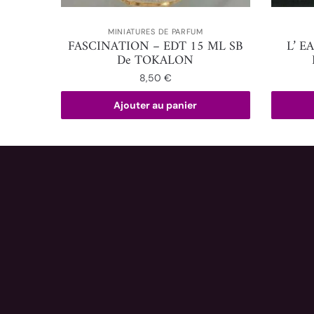
MINIATURES DE PARFUM
FASCINATION – EDT 15 ML SB
L’ E
De TOKALON
8,50
€
Ajouter au panier