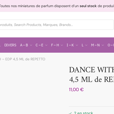
Toutes nos miniatures de parfum disposent d’un
seul stock
de produi
L
DIVERS
A – B
C – E
F – H
I – K
L
M – N
O – 
 – EDP 4,5 ML de REPETTO
DANCE WITH
4,5 ML de R
11,00
€
2 en stock