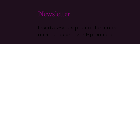
Newsletter
Inscrivez-vous pour obtenir nos
miniatures en avant-première
ALITÉ
S'ABONNER
11,00
€
Ajouter au panier