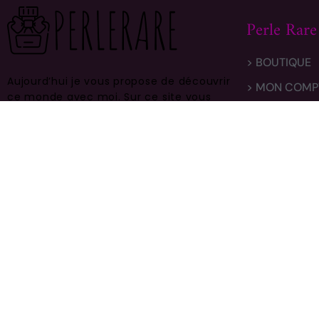
Perle Rare
> BOUTIQUE
Aujourd’hui je vous propose de découvrir
> MON COMP
ce monde avec moi.
Sur ce site vous
> LIVRAISON
trouverez des centaines de modèles
différents, faites vous plaisir et prenez
> CONTACT
en bien soin .
DANCE WITH REPETTO – EDP 4,5 ML d