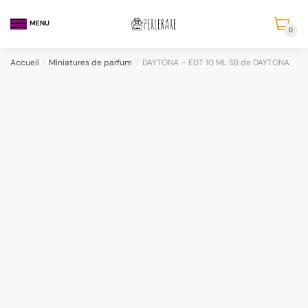
MENU
0
Accueil
/
Miniatures de parfum
/
DAYTONA – EDT 10 ML SB de DAYTONA