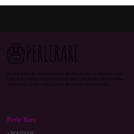
Aujourd’hui je vous propose de découvrir ce monde avec
moi.
Sur ce site vous trouverez des centaines de modèles
différents, faites vous plaisir et prenez en bien soin .
Perle Rare
> BOUTIQUE