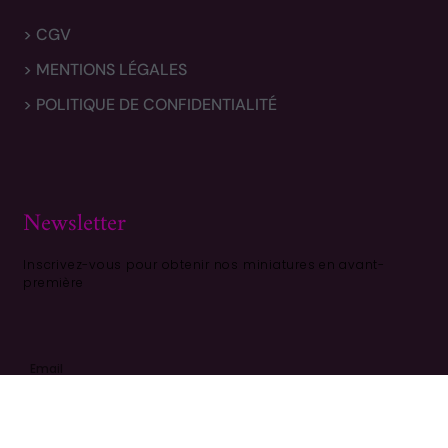
> CGV
> MENTIONS LÉGALES
> POLITIQUE DE CONFIDENTIALITÉ
Newsletter
Inscrivez-vous pour obtenir nos miniatures en avant-
première
S'ABONNER