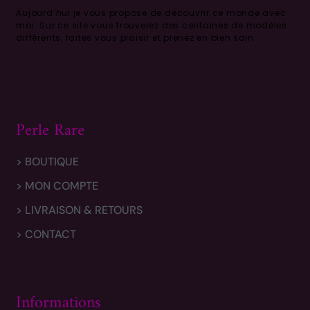
Aujourd’hui je vous propose de découvrir ce monde avec
moi.
Sur ce site vous trouverez des centaines de modèles
différents, faites vous plaisir et prenez en bien soin .
Perle Rare
> BOUTIQUE
> MON COMPTE
> LIVRAISON & RETOURS
> CONTACT
Informations