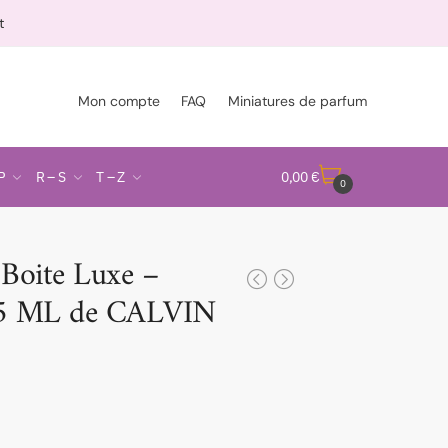
t
Mon compte
FAQ
Miniatures de parfum
P
R – S
T – Z
0,00
€
0
oite Luxe –
5 ML de CALVIN