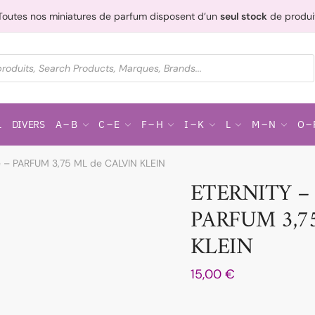
Toutes nos miniatures de parfum disposent d’un
seul stock
de produi
L
DIVERS
A – B
C – E
F – H
I – K
L
M – N
O – 
e – PARFUM 3,75 ML de CALVIN KLEIN
ETERNITY – B
PARFUM 3,7
KLEIN
15,00
€