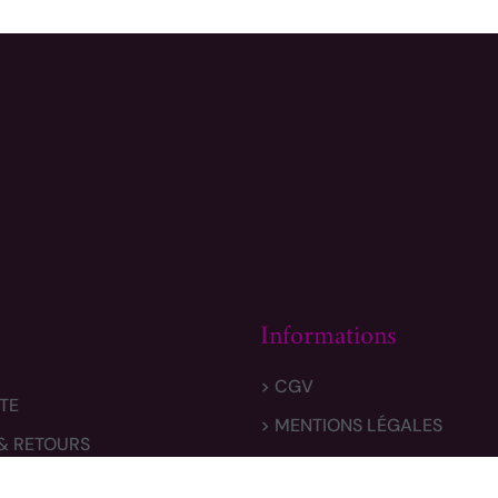
Informations
> CGV
TE
> MENTIONS LÉGALES
 & RETOURS
> POLITIQUE DE CONFIDENTI