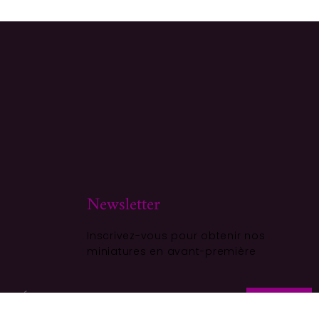
Newsletter
Inscrivez-vous pour obtenir nos
miniatures en avant-première
ALITÉ
S'ABONNER