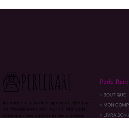
Perle Rare
> BOUTIQUE
Aujourd’hui je vous propose de découvrir
> MON COMP
ce monde avec moi.
Sur ce site vous
> LIVRAISON
trouverez des centaines de modèles
différents, faites vous plaisir et prenez
> CONTACT
en bien soin .