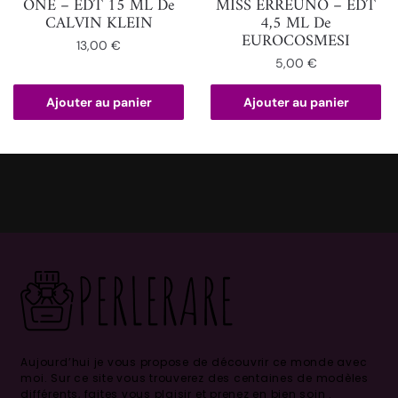
ONE – EDT 15 ML De
MISS ERREUNO – EDT
CALVIN KLEIN
4,5 ML De
EUROCOSMESI
13,00
€
5,00
€
Ajouter au panier
Ajouter au panier
Aujourd’hui je vous propose de découvrir ce monde avec
moi.
Sur ce site vous trouverez des centaines de modèles
différents, faites vous plaisir et prenez en bien soin .