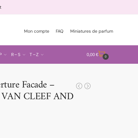
t
Mon compte
FAQ
Miniatures de parfum
P
R – S
T – Z
0,00
€
0
rture Facade –
e VAN CLEEF AND