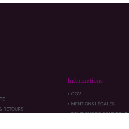
Informations
> CGV
TE
> MENTIONS LÉGALES
 & RETOURS
> POLITIQUE DE CONFIDENTI