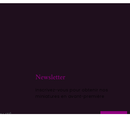
Newsletter
Inscrivez-vous pour obtenir nos
miniatures en avant-première
ALITÉ
S'ABONNER