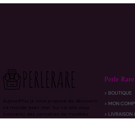
Perle Rare
> BOUTIQUE
Aujourd’hui je vous propose de découvrir
> MON COMP
ce monde avec moi.
Sur ce site vous
> LIVRAISON
trouverez des centaines de modèles
différents, faites vous plaisir et prenez
> CONTACT
en bien soin .