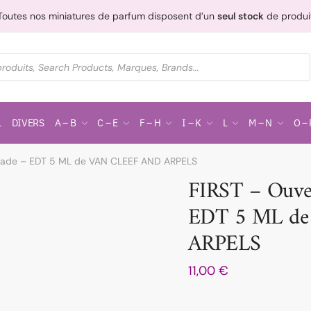
Toutes nos miniatures de parfum disposent d’un
seul stock
de produi
L
DIVERS
A – B
C – E
F – H
I – K
L
M – N
O – 
acade – EDT 5 ML de VAN CLEEF AND ARPELS
FIRST – Ouve
EDT 5 ML d
ARPELS
11,00
€