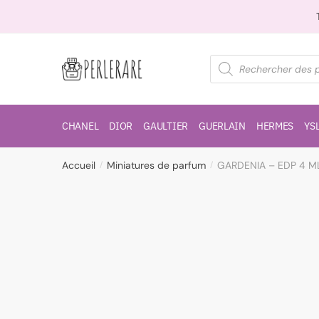
CHANEL
DIOR
GAULTIER
GUERLAIN
HERMES
YS
Accueil
Miniatures de parfum
GARDENIA – EDP 4 M
/
/