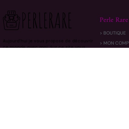
Perle Rare
> BOUTIQUE
Aujourd’hui je vous propose de découvrir
> MON COMP
ce monde avec moi.
Sur ce site vous
> LIVRAISON
trouverez des centaines de modèles
différents, faites vous plaisir et prenez
> CONTACT
en bien soin .
GARDENIA – EDP 4 ML de CHANEL