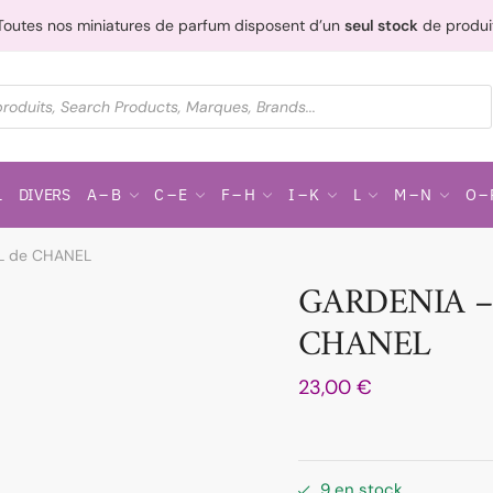
Toutes nos miniatures de parfum disposent d’un
seul stock
de produi
L
DIVERS
A – B
C – E
F – H
I – K
L
M – N
O – 
L de CHANEL
GARDENIA –
CHANEL
23,00
€
9 en stock