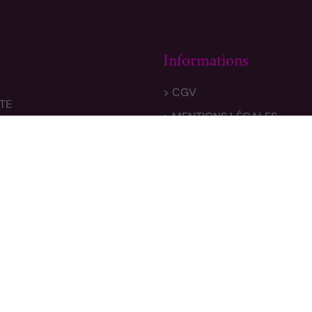
Informations
> CGV
TE
> MENTIONS LÉGALES
 & RETOURS
> POLITIQUE DE CONFIDENTI