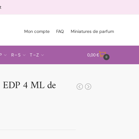
t
Mon compte
FAQ
Miniatures de parfum
P
R – S
T – Z
0,00
€
0
 EDP 4 ML de