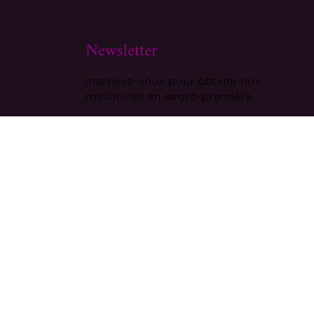
Newsletter
Inscrivez-vous pour obtenir nos
miniatures en avant-première
ALITÉ
S'ABONNER
23,00
€
Ajouter au panier