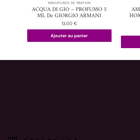
MINIATURES DE PARFUM
ACQUA DI GIO – PROFUMO 5
AM
ML De GIORGIO ARMANI
HOM
13,00
€
Ajouter au panier