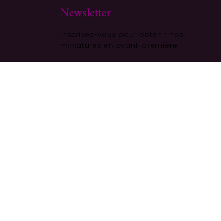
Newsletter
Inscrivez-vous pour obtenir nos
miniatures en avant-première
ALITÉ
S'ABONNER