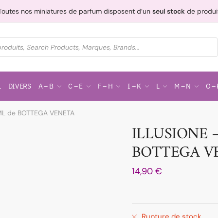
Toutes nos miniatures de parfum disposent d’un
seul stock
de produi
L
DIVERS
A – B
C – E
F – H
I – K
L
M – N
O – 
 ML de BOTTEGA VENETA
ILLUSIONE –
BOTTEGA V
14,90
€
Rupture de stock