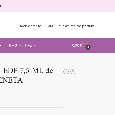
t
Mon compte
FAQ
Miniatures de parfum
P
R – S
T – Z
0,00
€
0
 EDP 7,5 ML de
ENETA