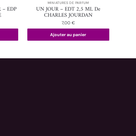
MINIATURES DE PARFUM
 – EDP
UN JOUR – EDT 2,5 ML De
E
CHARLES JOURDAN
7,00
€
Ajouter au panier