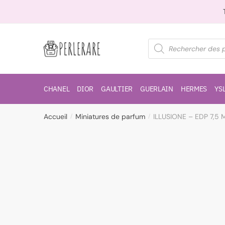
CHANEL
DIOR
GAULTIER
GUERLAIN
HERMES
YS
Accueil
Miniatures de parfum
ILLUSIONE – EDP 7,5
/
/