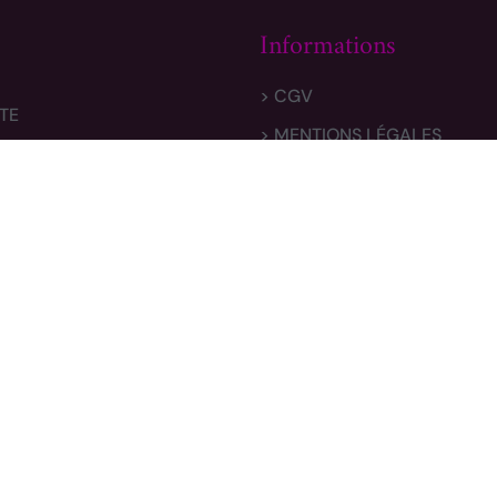
Informations
> CGV
TE
> MENTIONS LÉGALES
 & RETOURS
> POLITIQUE DE CONFIDENTI