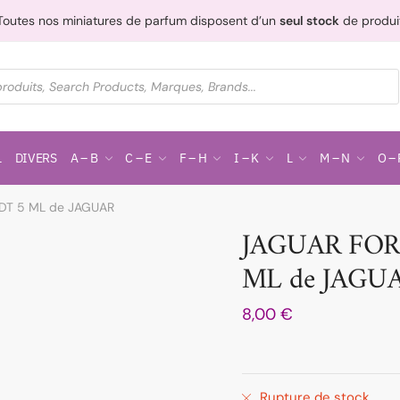
Toutes nos miniatures de parfum disposent d’un
seul stock
de produi
L
DIVERS
A – B
C – E
F – H
I – K
L
M – N
O – 
DT 5 ML de JAGUAR
JAGUAR FOR
ML de JAGU
8,00
€
Rupture de stock