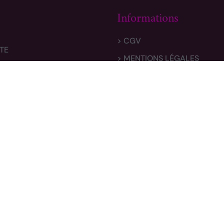
Informations
> CGV
TE
> MENTIONS LÉGALES
 & RETOURS
> POLITIQUE DE CONFIDENTI