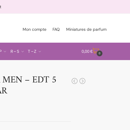
t
Mon compte
FAQ
Miniatures de parfum
P
R – S
T – Z
0,00
€
0
 MEN – EDT 5
AR