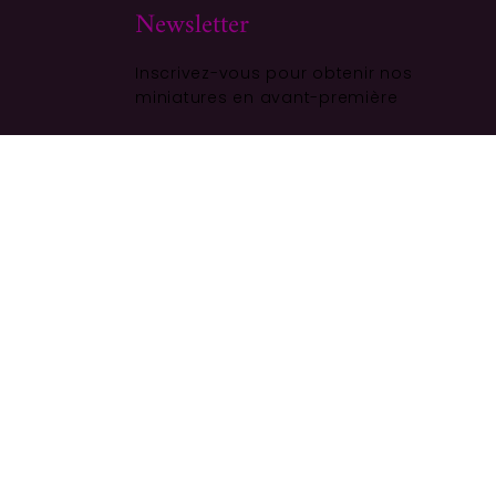
Newsletter
Inscrivez-vous pour obtenir nos
miniatures en avant-première
ALITÉ
S'ABONNER