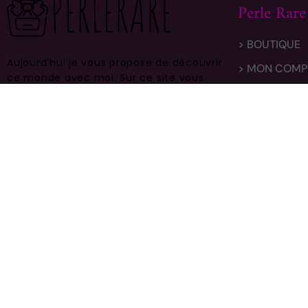
Perle Rare
> BOUTIQUE
Aujourd’hui je vous propose de découvrir
> MON COMP
ce monde avec moi.
Sur ce site vous
> LIVRAISON
trouverez des centaines de modèles
différents, faites vous plaisir et prenez
> CONTACT
en bien soin .