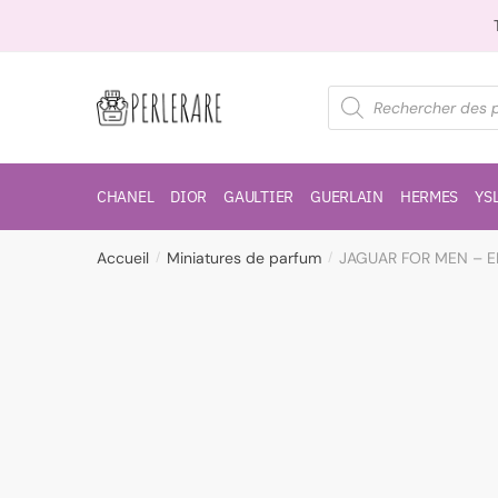
CHANEL
DIOR
GAULTIER
GUERLAIN
HERMES
YS
Accueil
Miniatures de parfum
JAGUAR FOR MEN – E
/
/