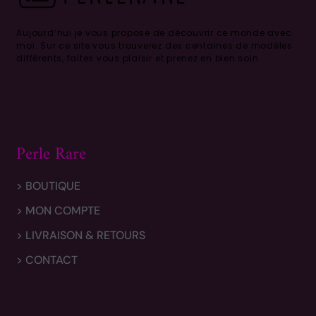
Aujourd’hui je vous propose de découvrir ce monde avec
moi.
Sur ce site vous trouverez des centaines de modèles
différents, faites vous plaisir et prenez en bien soin .
Perle Rare
> BOUTIQUE
> MON COMPTE
> LIVRAISON & RETOURS
> CONTACT