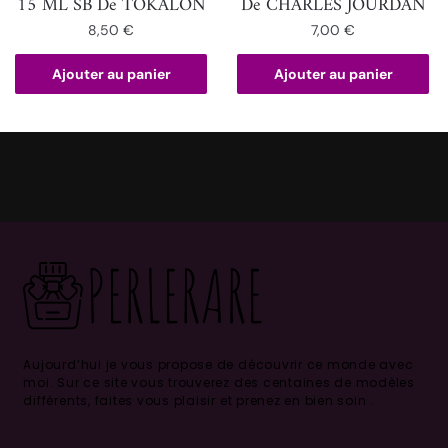
15 ML SB De TOKALON
De CHARLES JOURDAN
8,50
€
7,00
€
Ajouter au panier
Ajouter au panier
Aujourd’hui je vous propose de découvrir ce monde avec
moi.
Sur ce site vous trouverez des centaines de modèles
différents, faites vous plaisir et prenez en bien soin .