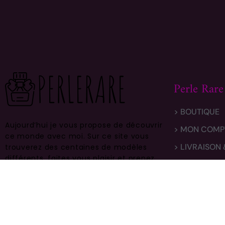
Perle Rare
> BOUTIQUE
Aujourd’hui je vous propose de découvrir
> MON COMP
ce monde avec moi.
Sur ce site vous
> LIVRAISON
trouverez des centaines de modèles
différents, faites vous plaisir et prenez
> CONTACT
en bien soin .