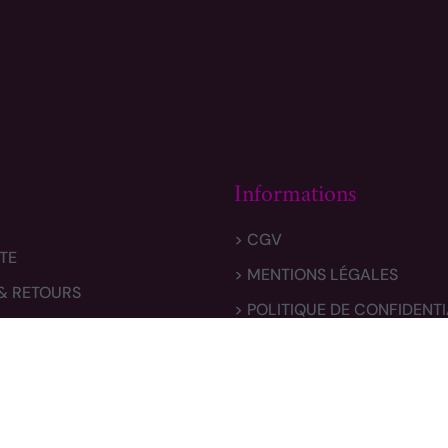
Informations
> CGV
TE
> MENTIONS LÉGALES
 & RETOURS
> POLITIQUE DE CONFIDENTI