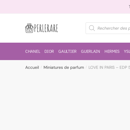
CHANEL
DIOR
GAULTIER
GUERLAIN
HERMES
YS
Accueil
Miniatures de parfum
LOVE IN PARIS – EDP 
/
/