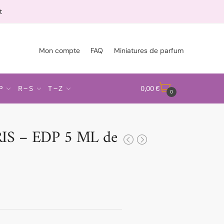
t
Mon compte
FAQ
Miniatures de parfum
P
R – S
T – Z
0,00
€
0
IS – EDP 5 ML de