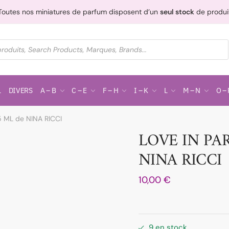
Toutes nos miniatures de parfum disposent d’un
seul stock
de produi
L
DIVERS
A – B
C – E
F – H
I – K
L
M – N
O – 
5 ML de NINA RICCI
LOVE IN PAR
NINA RICCI
10,00
€
9 en stock