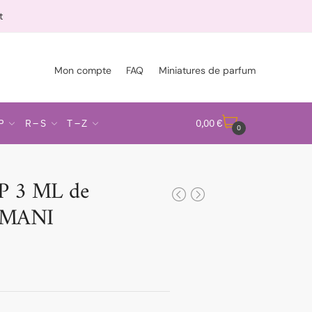
t
Mon compte
FAQ
Miniatures de parfum
P
R – S
T – Z
0,00
€
0
 3 ML de
RMANI