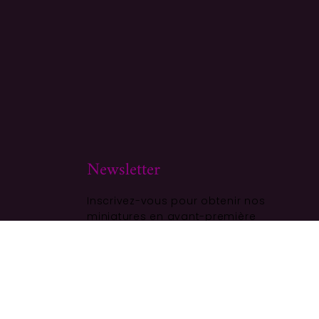
Newsletter
Inscrivez-vous pour obtenir nos
miniatures en avant-première
ALITÉ
S'ABONNER