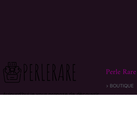
Perle Rare
> BOUTIQUE
Aujourd’hui je vous propose de découvrir
> MON COMP
ce monde avec moi.
Sur ce site vous
> LIVRAISON
trouverez des centaines de modèles
différents, faites vous plaisir et prenez
> CONTACT
en bien soin .