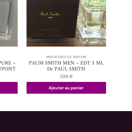
MINIATURES DE PARFUM
PURE –
PAUM SMITH MEN – EDT 5 ML
UPONT
De PAUL SMITH
7,00
€
Ajouter au panier