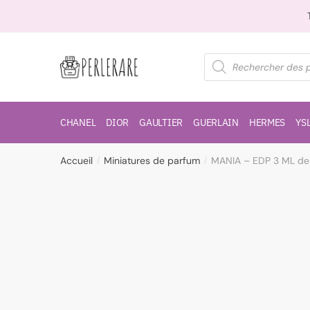
CHANEL
DIOR
GAULTIER
GUERLAIN
HERMES
YS
Accueil
Miniatures de parfum
MANIA – EDP 3 ML d
/
/