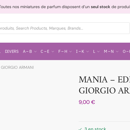
Toutes nos miniatures de parfum disposent d’un
seul stock
de produi
L
DIVERS
A – B
C – E
F – H
I – K
L
M – N
O – 
e GIORGIO ARMANI
MANIA – EDP
GIORGIO A
9,00
€
3 en stock