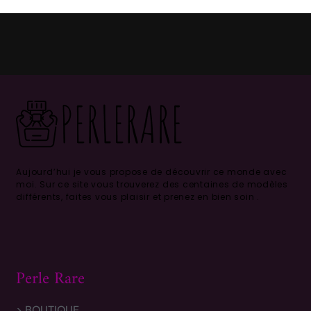
Aujourd’hui je vous propose de découvrir ce monde avec
moi.
Sur ce site vous trouverez des centaines de modèles
différents, faites vous plaisir et prenez en bien soin .
Perle Rare
> BOUTIQUE