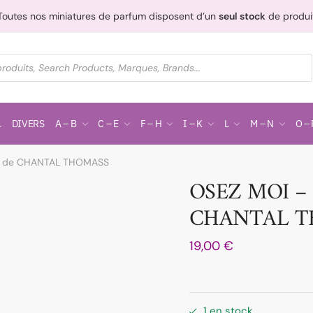
Toutes nos miniatures de parfum disposent d’un
seul stock
de produi
L
DIVERS
A – B
C – E
F – H
I – K
L
M – N
O – 
L de CHANTAL THOMASS
OSEZ MOI – 
CHANTAL T
19,00
€
1 en stock