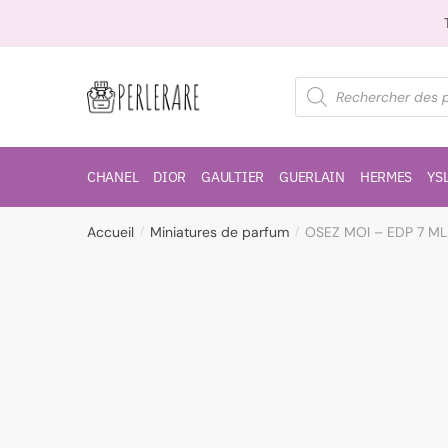
CHANEL
DIOR
GAULTIER
GUERLAIN
HERMES
YS
Accueil
Miniatures de parfum
OSEZ MOI – EDP 7 M
/
/