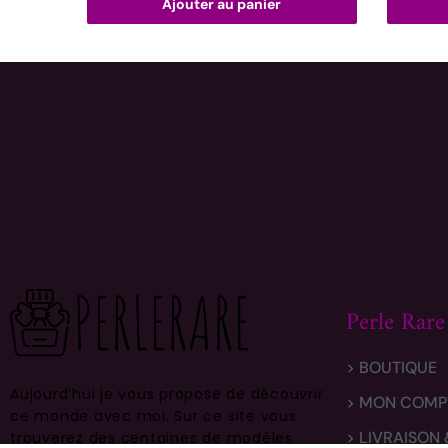
Ajouter au panier
Perle Rare
> BOUTIQUE
Aujourd’hui je vous propose de découvrir
> MON COMP
ce monde avec moi.
Sur ce site vous
> LIVRAISON
trouverez des centaines de modèles