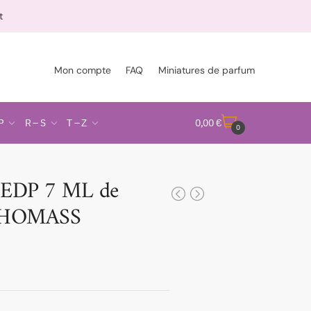
t
Mon compte
FAQ
Miniatures de parfum
P
R – S
T – Z
0,00
€
0
EDP 7 ML de
HOMASS