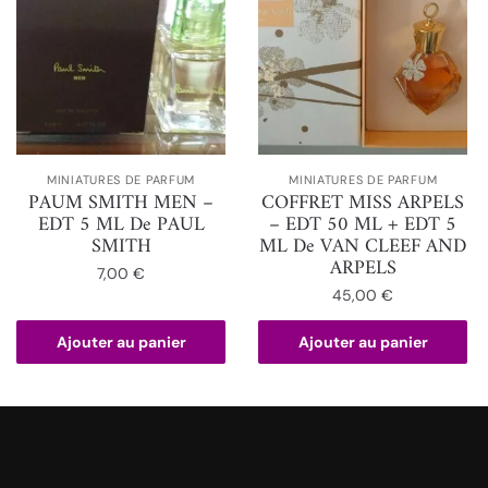
MINIATURES DE PARFUM
MINIATURES DE PARFUM
PAUM SMITH MEN –
COFFRET MISS ARPELS
EDT 5 ML De PAUL
– EDT 50 ML + EDT 5
SMITH
ML De VAN CLEEF AND
ARPELS
7,00
€
45,00
€
Ajouter au panier
Ajouter au panier