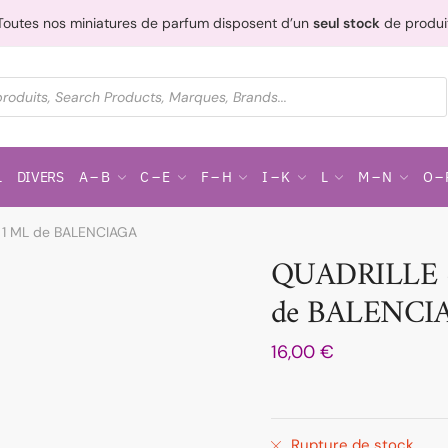
Toutes nos miniatures de parfum disposent d’un
seul stock
de produi
L
DIVERS
A – B
C – E
F – H
I – K
L
M – N
O – 
 1 ML de BALENCIAGA
QUADRILLE 
de BALENCI
16,00
€
Rupture de stock