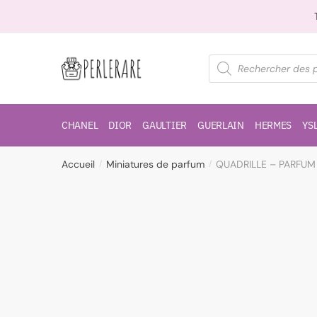
CHANEL
DIOR
GAULTIER
GUERLAIN
HERMES
YS
Accueil
Miniatures de parfum
QUADRILLE – PARFUM
/
/