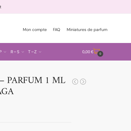
t
Mon compte
FAQ
Miniatures de parfum
P
R – S
T – Z
0,00
€
0
– PARFUM 1 ML
AGA