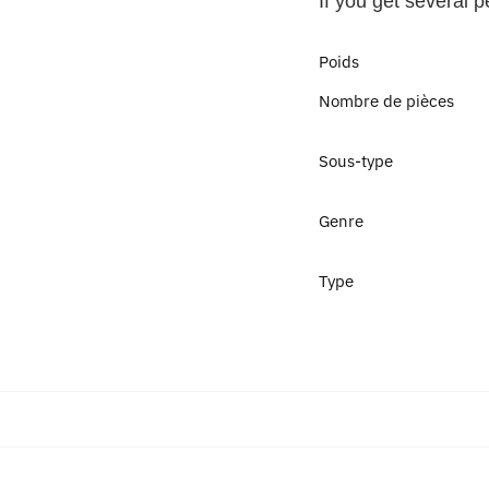
If you get several 
Poids
Nombre de pièces
Sous-type
Genre
Type