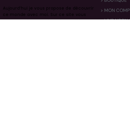
> BOUTIQUE
Aujourd’hui je vous propose de découvrir
> MON COMP
ce monde avec moi.
Sur ce site vous
> LIVRAISON
trouverez des centaines de modèles
différents, faites vous plaisir et prenez
> CONTACT
en bien soin .
ROCABAR – Metal – Fete des Peres 2
© 2020-2021 Perlerare –
Crée par Sachapreneur.fr