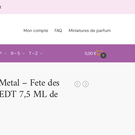
t
Mon compte
FAQ
Miniatures de parfum
P
R – S
T – Z
0,00
€
0
tal – Fete des
 EDT 7,5 ML de