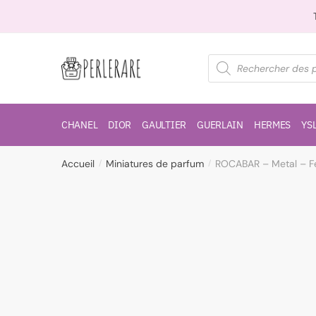
CHANEL
DIOR
GAULTIER
GUERLAIN
HERMES
YS
Accueil
Miniatures de parfum
ROCABAR – Metal – F
/
/