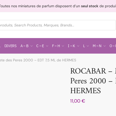
Toutes nos miniatures de parfum disposent d’un
seul stock
de produi
L
DIVERS
A – B
C – E
F – H
I – K
L
M – N
O – 
ete des Peres 2000 – EDT 7,5 ML de HERMES
ROCABAR – Me
Peres 2000 –
HERMES
11,00
€