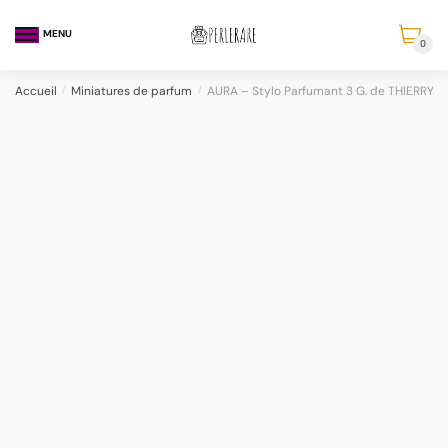
MENU
0
Accueil
/
Miniatures de parfum
/
AURA – Stylo Parfumant 3 G. de THIERRY 