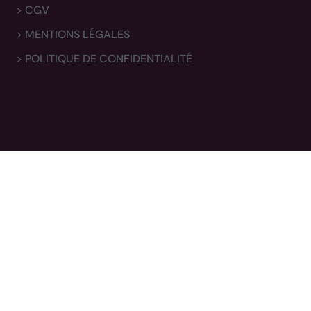
> CGV
> MENTIONS LÉGALES
> POLITIQUE DE CONFIDENTIALITÉ
Newsletter
Inscrivez-vous pour obtenir nos miniatures en avant-
première