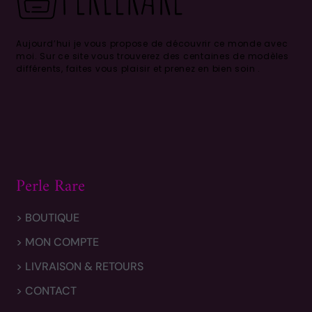
Aujourd’hui je vous propose de découvrir ce monde avec
moi.
Sur ce site vous trouverez des centaines de modèles
différents, faites vous plaisir et prenez en bien soin .
Perle Rare
> BOUTIQUE
> MON COMPTE
> LIVRAISON & RETOURS
> CONTACT