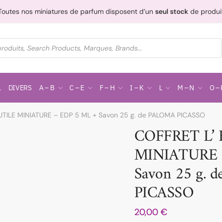
Toutes nos miniatures de parfum disposent d’un
seul stock
de produi
L
DIVERS
A – B
C – E
F – H
I – K
L
M – N
O – 
UTILE MINIATURE – EDP 5 ML + Savon 25 g. de PALOMA PICASSO
COFFRET L’
MINIATURE 
Savon 25 g.
PICASSO
20,00
€