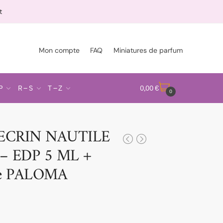
t
Mon compte
FAQ
Miniatures de parfum
P
R – S
T – Z
0,00
€
0
 ECRIN NAUTILE
– EDP 5 ML +
 de PALOMA