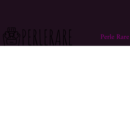
Perle Rare
> BOUTIQUE
Aujourd’hui je vous propose de découvrir
> MON COMP
ce monde avec moi.
Sur ce site vous
> LIVRAISON
trouverez des centaines de modèles
différents, faites vous plaisir et prenez
> CONTACT
en bien soin .
COFFRET L’ ECRIN NAUTILE MINIATURE