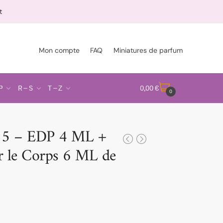
t
Mon compte
FAQ
Miniatures de parfum
P
R – S
T – Z
0,00
€
0
5 – EDP 4 ML +
r le Corps 6 ML de