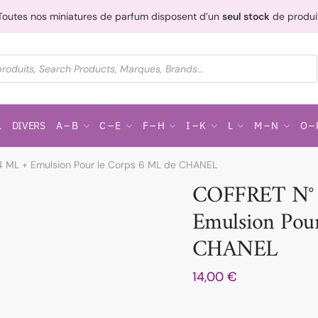
Toutes nos miniatures de parfum disposent d’un
seul stock
de produi
L
DIVERS
A – B
C – E
F – H
I – K
L
M – N
O – 
 ML + Emulsion Pour le Corps 6 ML de CHANEL
COFFRET N° 
Emulsion Pou
CHANEL
14,00
€