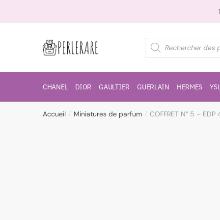
CHANEL
DIOR
GAULTIER
GUERLAIN
HERMES
YS
Accueil
Miniatures de parfum
COFFRET N° 5 – EDP 4
/
/