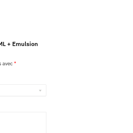
 ML + Emulsion
s avec
*