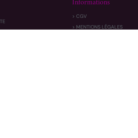
Informations
> CGV
TE
> MENTIONS LÉGALES
 & RETOURS
> POLITIQUE DE CONFIDENTI
e CARON