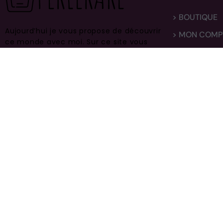
> BOUTIQUE
Aujourd’hui je vous propose de découvrir
> MON COMP
ce monde avec moi.
Sur ce site vous
> LIVRAISON
trouverez des centaines de modèles
différents, faites vous plaisir et prenez
> CONTACT
en bien soin .
EAUX DE CARON FORTE – EDT 6 ML d
© 2020-2021 Perlerare –
Crée par Sachapreneur.fr