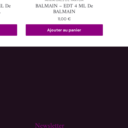
ML De
BALMAIN – EDT 4 ML De
A
BALMAIN
11,00
€
Ajouter au panier
Newsletter