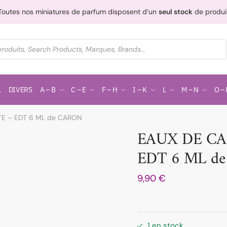
Toutes nos miniatures de parfum disposent d’un
seul stock
de produi
L
DIVERS
A – B
C – E
F – H
I – K
L
M – N
O – 
E – EDT 6 ML de CARON
EAUX DE CA
EDT 6 ML d
9,90
€
1 en stock