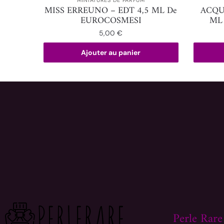
MISS ERREUNO – EDT 4,5 ML De
ACQU
EUROCOSMESI
ML
5,00
€
Ajouter au panier
Perle Rare