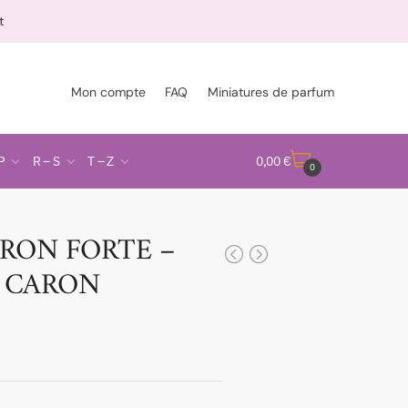
t
Mon compte
FAQ
Miniatures de parfum
P
R – S
T – Z
0,00
€
0
RON FORTE –
e CARON