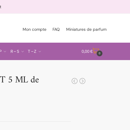
t
Mon compte
FAQ
Miniatures de parfum
P
R – S
T – Z
0,00
€
0
T 5 ML de