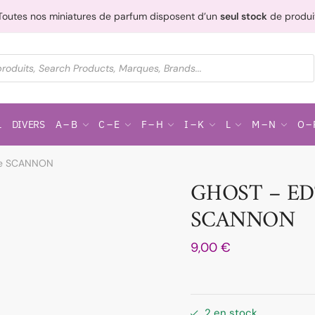
Toutes nos miniatures de parfum disposent d’un
seul stock
de produi
L
DIVERS
A – B
C – E
F – H
I – K
L
M – N
O – 
de SCANNON
GHOST – ED
SCANNON
9,00
€
2 en stock