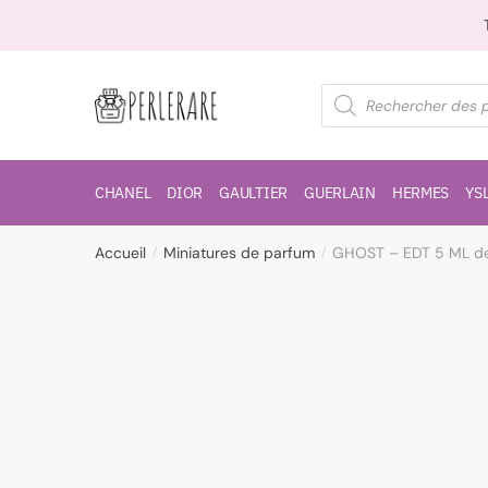
CHANEL
DIOR
GAULTIER
GUERLAIN
HERMES
YS
Accueil
Miniatures de parfum
GHOST – EDT 5 ML 
/
/