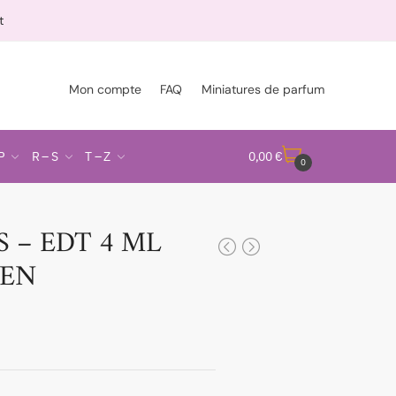
t
Mon compte
FAQ
Miniatures de parfum
P
R – S
T – Z
0,00
€
0
 – EDT 4 ML
VEN