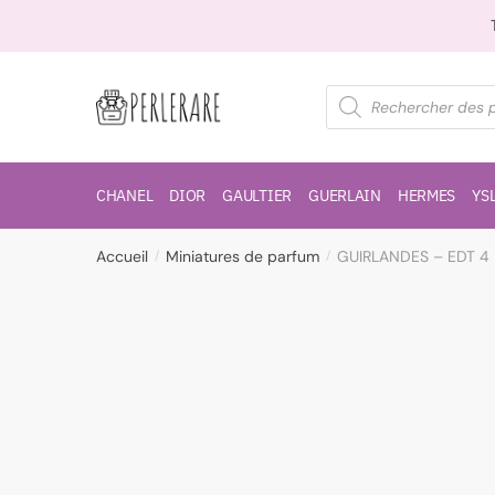
CHANEL
DIOR
GAULTIER
GUERLAIN
HERMES
YS
Accueil
Miniatures de parfum
GUIRLANDES – EDT 4
/
/