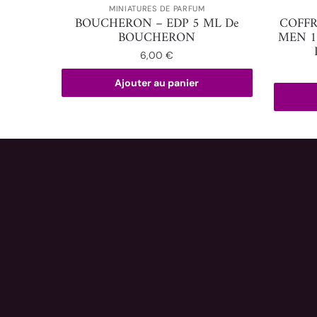
MINIATURES DE PARFUM
BOUCHERON – EDP 5 ML De
COFFR
BOUCHERON
MEN 1
6,00
€
Ajouter au panier