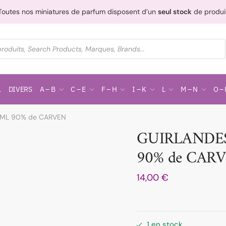
Toutes nos miniatures de parfum disposent d’un
seul stock
de produi
L
DIVERS
A – B
C – E
F – H
I – K
L
M – N
O – 
 ML 90% de CARVEN
GUIRLANDES
90% de CAR
14,00
€
1 en stock