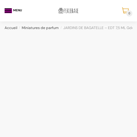
MENU
0
Accueil
/
Miniatures de parfum
/
JARDINS DE BAGATELLE – EDT 7,5 ML Gde B