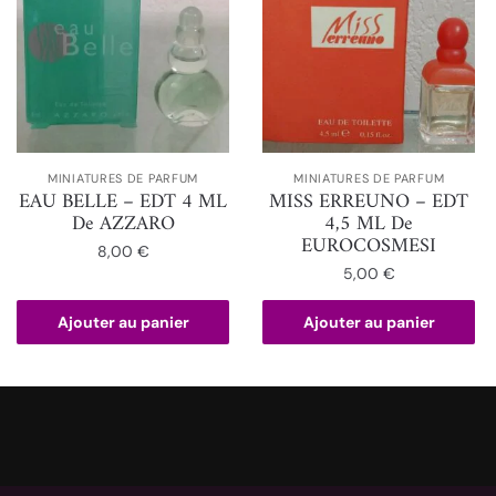
MINIATURES DE PARFUM
MINIATURES DE PARFUM
EAU BELLE – EDT 4 ML
MISS ERREUNO – EDT
De AZZARO
4,5 ML De
EUROCOSMESI
8,00
€
5,00
€
Ajouter au panier
Ajouter au panier