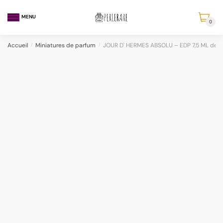
MENU
0
Accueil
/
Miniatures de parfum
/
JOUR D' HERMES ABSOLU – EDP 7,5 ML de 