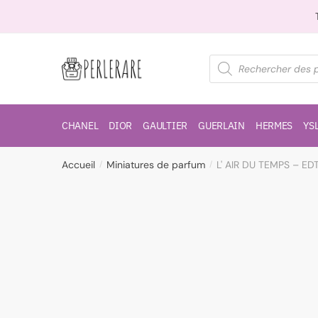
CHANEL
DIOR
GAULTIER
GUERLAIN
HERMES
YS
Accueil
Miniatures de parfum
L' AIR DU TEMPS – ED
/
/