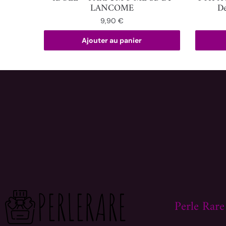
LANCOME
D
9,90
€
Ajouter au panier
Perle Rare