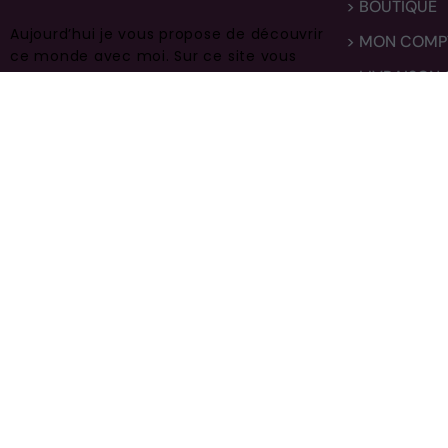
> BOUTIQUE
Aujourd’hui je vous propose de découvrir
> MON COMP
ce monde avec moi.
Sur ce site vous
> LIVRAISON
trouverez des centaines de modèles
différents, faites vous plaisir et prenez
> CONTACT
en bien soin .
© 2020-2021 Perlerare –
Crée par Sachapreneur.fr