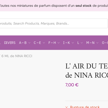
Toutes nos miniatures de parfum disposent d’un
seul stock
de produi
L
DIVERS
A – B
C – E
F – H
I – K
L
M – N
O – 
T 6 ML de NINA RICCI
L' AIR DU T
de NINA RIC
7,00
€
Rupture de stock