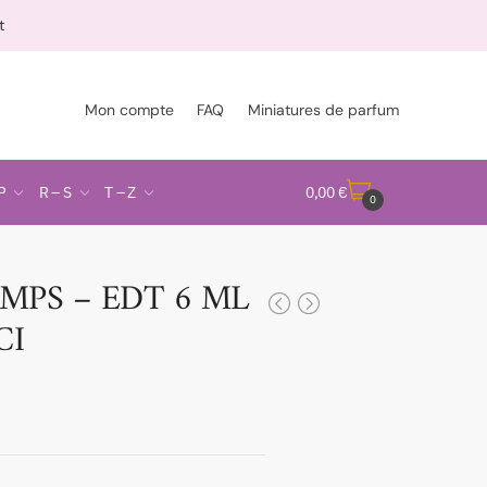
t
Mon compte
FAQ
Miniatures de parfum
P
R – S
T – Z
0,00
€
0
EMPS – EDT 6 ML
CI