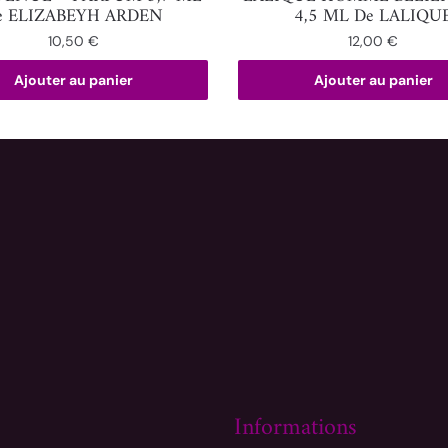
e ELIZABEYH ARDEN
4,5 ML De LALIQU
10,50
€
12,00
€
Ajouter au panier
Ajouter au panier
Informations