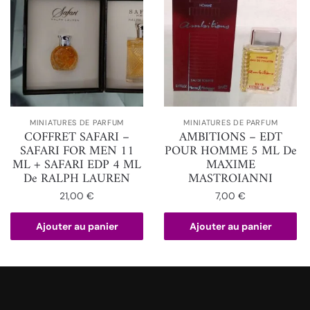
MINIATURES DE PARFUM
MINIATURES DE PARFUM
COFFRET SAFARI –
AMBITIONS – EDT
SAFARI FOR MEN 11
POUR HOMME 5 ML De
ML + SAFARI EDP 4 ML
MAXIME
De RALPH LAUREN
MASTROIANNI
21,00
€
7,00
€
Ajouter au panier
Ajouter au panier